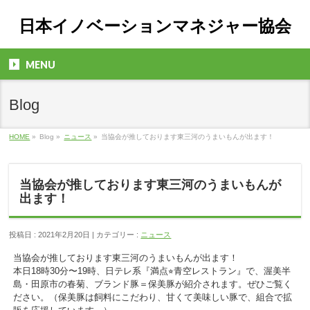
日本イノベーションマネジャー協会
MENU
Blog
HOME
»
Blog »
ニュース
»
当協会が推しております東三河のうまいもんが出ます！
当協会が推しております東三河のうまいもんが
出ます！
投稿日 : 2021年2月20日 | カテゴリー :
ニュース
当協会が推しております東三河のうまいもんが出ます！
本日18時30分〜19時、日テレ系『満点
⭐︎
青空レストラン』で、渥美半
島・田原市の春菊、ブランド豚＝保美豚が紹介されます。ぜひご覧く
ださい。（保美豚は飼料にこだわり、甘くて美味しい豚で、組合で拡