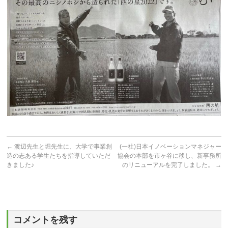
←
渡辺先生と堀先生に、大学で事業創
(一社)日本イノベーションマネジャー
造の志ある学生たちを指導していただ
協会の本部を市ヶ谷に移し、新事務所
きました♪
のリニューアルを完了しました。
→
コメントを残す