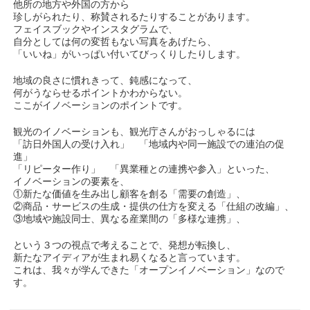
他所の地方や外国の方から
珍しがられたり、称賛されるたりすることがあります。
フェイスブックやインスタグラムで、
自分としては何の変哲もない写真をあげたら、
「いいね」がいっぱい付いてびっくりしたりします。
地域の良さに慣れきって、鈍感になって、
何がうならせるポイントかわからない。
ここがイノベーションのポイントです。
観光のイノベーションも、観光庁さんがおっしゃるには
「訪日外国人の受け入れ」 「地域内や同一施設での連泊の促
進」
「リピーター作り」 「異業種との連携や参入」といった、
イノベーションの要素を、
①新たな価値を生み出し顧客を創る「需要の創造」、
②商品・サービスの生成・提供の仕方を変える「仕組の改編」、
③地域や施設同士、異なる産業間の「多様な連携」、
という３つの視点で考えることで、発想が転換し、
新たなアイディアが生まれ易くなると言っています。
これは、我々が学んできた「オープンイノベーション」なので
す。