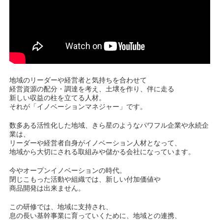
地域のリーダーや経営者と気持ちを合わせて
経営資源の配分・調達を考え、土壌を作り、伴に走る
新しい収益の柱を立てる人材。
それが「イノベーションマネジャー」です。
数多ある活性化した地域、きら星のようなパワフル企業や永続企
業は、
リーダーや経営者自身がイノベーション人材となって、
地域から大切にされる取組みや儲かる会社になっています。
今やオープンイノベーションの時代。
閉じこもった活動や組織では、新しい付加価値や
商品開発は出来ません。
この研修では、地域に支持され、
息の長い基幹事業に育っていくために、地域との連携、