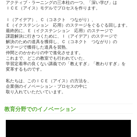
アクティブ・ラーニングの三本柱の一つ、「深い学び」は
ＩＣＥ（アイス）モデルでプロセスを作ります。
Ｉ（アイデア）、Ｃ（コネクト つながり）、
Ｅ（イクステンション 応用）のステージをぐるぐる回します。
最終的に、Ｅ（イクステンション 応用）のステージで
課題解決に行きつくために、Ｉ（アイデア）のステージで
解決のための道具を獲得し、Ｃ（コネクト つながり）の
ステージで獲得した道具を習熟、
仲間とのかかわりの中で進化させます。
これまで、どこの教室でも行われていた、
学習定着率の良くない講義での「教えすぎ」「教わりすぎ」を
変革するものです。
私たちは、このＩＣＥ（アイス）の方法を、
企業側のイノベーション・プロセスの中に
取り入れていただいています。
教育分野でのイノベーション