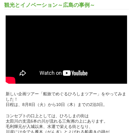
観光とイノベーション～広島の事例～
新しい企画ツアー「船旅でめぐるひろしまツアー」をやってみま
した！
日程は、8月8日（火）から10日（木）までの2泊3日。
コンセプトの口上としては、ひろしまの街は
太田川の支流6本の川が流れる三角洲の上にあります。
毛利輝元が入城以来、水運で栄える街となり、
川岸には今でも雁木（がんぎ）とよばれる船着きの跡が