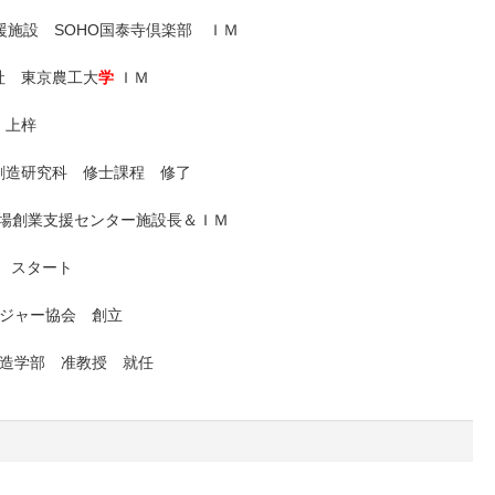
援施設 SOHO国泰寺倶楽部 ＩＭ
社 東京農工大
学
ＩＭ
」上梓
創造研究科 修士課程 修了
場創業支援センター施設長＆ＩＭ
e スタート
ネジャー協会 創立
造学部 准教授 就任