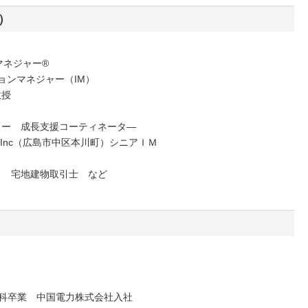
）
マネジャー®
ションマネジャー（IM）
教授
ター 成長支援コーティネータ―
．Inc（広島市中区本川町）シニアＩＭ
タ 宅地建物取引士 など
学科卒業 中国電力株式会社入社