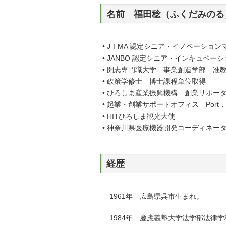
名前 福田稔（ふくだみのる
• JⅠMA 認定シニア・イノベーション
• JANBO 認定シニア・インキュベー
• 開志専門職大学 事業創造学部 准
• 政策学修士 博士課程単位取得
• ひろしま産業振興機構 創業サポー
• 起業・創業サポートオフィス Port
• HITひろしま観光大使
• 神奈川県医療機器開発コーディネー
経歴
1961年 広島県呉市生まれ。
1984年 慶應義塾大学法学部法律