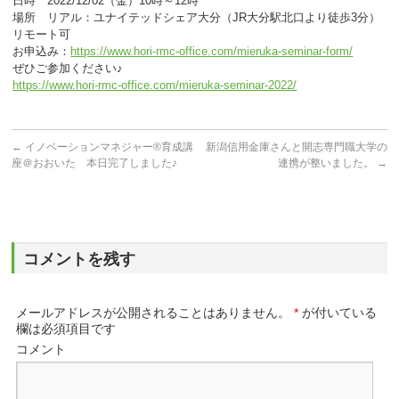
日時 2022/12/02（金）10時～12時
場所 リアル：ユナイテッドシェア大分（JR大分駅北口より徒歩3分）
リモート可
お申込み：
https://www.hori-rmc-office.com/mieruka-seminar-form/
ぜひご参加ください♪
https://www.hori-rmc-office.com/mieruka-seminar-2022/
←
イノベーションマネジャー®育成講
新潟信用金庫さんと開志専門職大学の
座＠おおいた 本日完了しました♪
連携が整いました。
→
コメントを残す
メールアドレスが公開されることはありません。
*
が付いている
欄は必須項目です
コメント