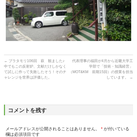
←
ブラタモリ106回 萩 観ました♪
代表理事の福田が4月から近畿大学工
中でもこの反射炉、文献だけしかなく
学部で「技術・知識経営」
て試しに作って失敗したそう！そのチ
（MOT&KM 前期15回）の授業を担当
ャレンジを世界は評価した。
しています。
→
コメントを残す
メールアドレスが公開されることはありません。
*
が付いている
欄は必須項目です