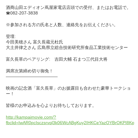
酒商山田エディオン蔦屋家電店店頭での受付、またはお電話で。
☎︎082-207-3838
※参加される方の氏名と人数、連絡先をお伝えください。
登壇:
今田美穂さん 富久長蔵元杜氏
大土井律之さん 広島県立総合技術研究所食品工業技術センター
富久長草のペアリング: 吉田大輔 石まつ三代目大将
満席次第締め切り御免！
————————————
映画の記念酒「富久長草」のお披露目も合わせた豪華トークショ
ー！
皆様のお申込みを心よりお待ちしております。
http://kampaimovie.com/?
fbclid=IwAR0pcIsczsrvql3k06WcABgKuy2IHKCeYazOYBrOKPI8KpH