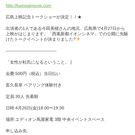
http://kampaimovie.com
広島上映記念トークショーが決定！！★
出演者の1人である今田美穂さんの地元、広島県で4月27日から
上映がはじまります。「西風新都イオンシネマ」での公開に先駆
けたトークイベントが決まりました?
————————————
「女性が杜氏になるということ。亅
会費:500円（税込）当日払い
富久長草 ペアリング体験付き
定員:30人 先着順
日時:4月26日(金)18:00〜19:30
場所:エディオン蔦屋家電 3階 中央イベントスペース
申し込み先: