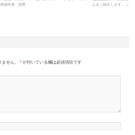
の幸福学者 前野
んをご紹介します。
→
。
りません。
*
が付いている欄は必須項目です