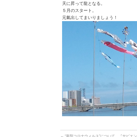
天に昇って龍となる。
５月のスタート。
元氣出してまいりましょう！
←
“新型コロナウィルス”について、『サピエ