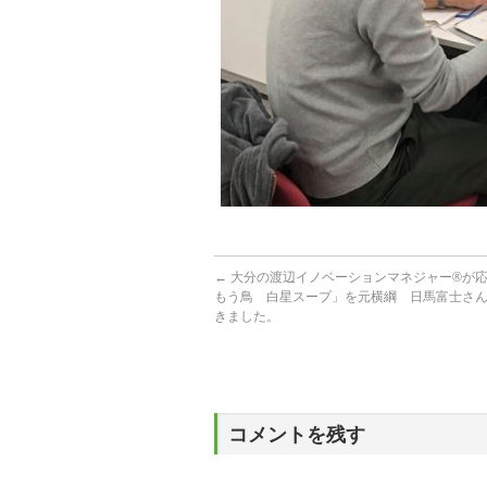
←
大分の渡辺イノベーションマネジャー®が
もう鳥 白星スープ」を元横綱 日馬富士さ
きました。
コメントを残す