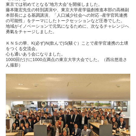
東京では初めてとなる”地方大会”を開催しました。
藤本隆宏先生の特別講演や、東京大学産学協創推進本部の高橋副
本部長による基調講演、「人口減少社会への対応 -産学官民連携
の可能性」をテーマにしたトークセッションなど圧巻でした。
地域がイノベーションで元気になるために、次なるチャレンジへ
勇氣をチャージしました。
ＫＮＳの華、K(必ず)N(飲んで)S(騒ぐ）ことで産学官連携の土壌
をつくる交流会。
心も通いあう会になりました。
1000回だけに1000点満点の東京大学大会でした。（西出悠造さ
ん撮影）