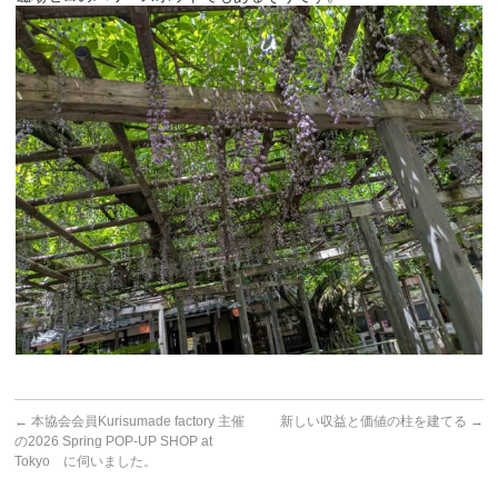
←
本協会会員Kurisumade factory 主催
新しい収益と価値の柱を建てる
→
の2026 Spring POP-UP SHOP at
Tokyo に伺いました。