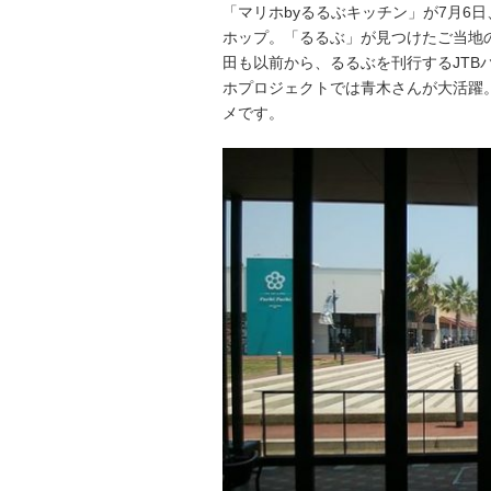
「マリホbyるるぶキッチン」が7月6
ホップ。「るるぶ」が見つけたご当地
田も以前から、るるぶを刊行するJT
ホプロジェクトでは青木さんが大活躍
メです。