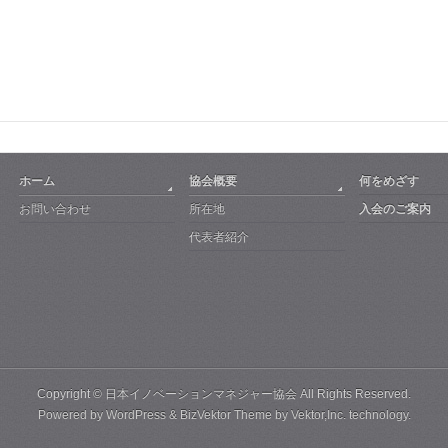
ホーム
協会概要
何をめざす
お問い合わせ
所在地
入会のご案内
代表者紹介
Copyright ©
日本イノベーションマネジャー協会
All Rights Reserved.
Powered by
WordPress
&
BizVektor Theme
by Vektor,Inc. technology.