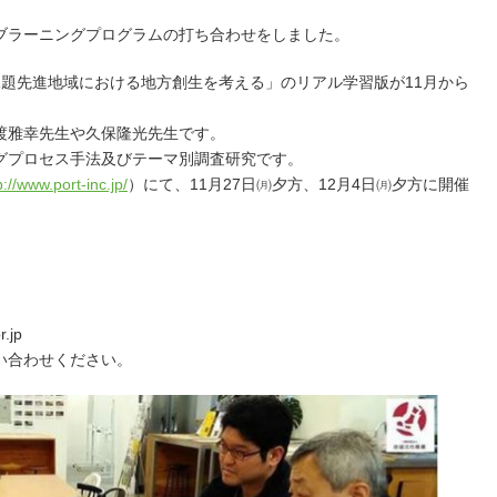
ブラーニングプログラムの打ち合わせをしました。
課題先進地域における地方創生を考える」のリアル学習版が11月から
渡雅幸先生や久保隆光先生です。
グプロセス手法及びテーマ別調査研究です。
p://www.port-inc.jp/
）にて、11月27日㈪夕方、12月4日㈪夕方に開催
.jp
い合わせください。