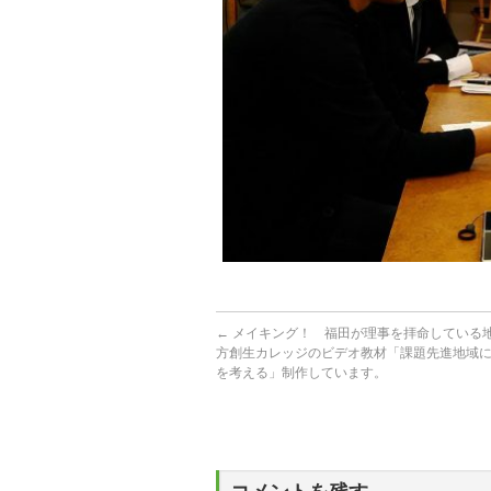
←
メイキング！ 福田が理事を拝命している
方創生カレッジのビデオ教材「課題先進地域
を考える」制作しています。