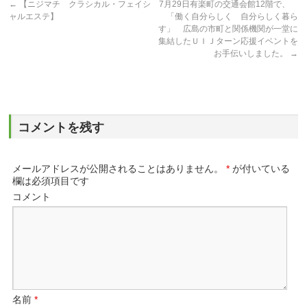
←
【ニジマチ クラシカル・フェイシ
7月29日有楽町の交通会館12階で、
ャルエステ】
「働く自分らしく 自分らしく暮ら
す」 広島の市町と関係機関が一堂に
集結したＵＩＪターン応援イベントを
お手伝いしました。
→
コメントを残す
メールアドレスが公開されることはありません。
*
が付いている
欄は必須項目です
コメント
名前
*