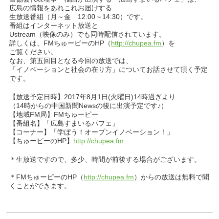
広島の情報をあれこれお届けする
生放送番組（月～金 12:00～14:30）です。
番組はインターネット放送と
Ustream（映像のみ）でも同時配信されています。
詳しくは、FMちゅーピーのHP（
http://chupea.fm
）を
ご覧ください。
なお、第五回目となる今回の放送では、
「イノベーションと社会の在り方」についてお話させて頂く予定
です。
【放送予定日時】2017年8月1日(火曜日)14時過ぎより
（14時からの中国新聞Newsの後に出演予定です♪）
【地域FM局】FMちゅーピー
【番組名】「広島すまいるパフェ」
【コーナー】「学ぼう！オープンイノベーション！」
【ちゅーピーのHP】
http://chupea.fm
＊生放送ですので、多少、時間が前後する場合がございます。
＊FMちゅーピーのHP（
http://chupea.fm
）からの放送は無料で聞
くことができます。