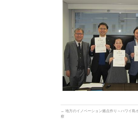
←
地方のイノベーション拠点作り～ハワイ島
察