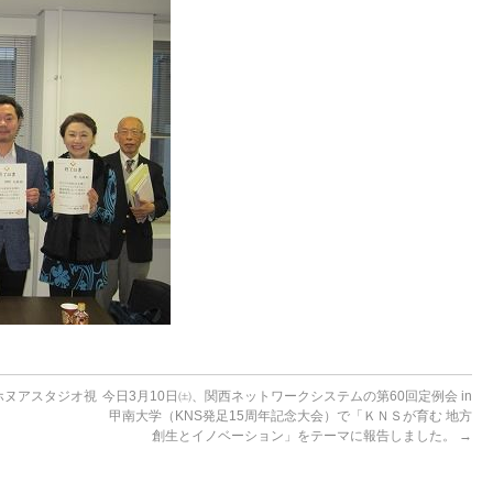
ホヌアスタジオ視
今日3月10日㈯、関西ネットワークシステムの第60回定例会 in
甲南大学（KNS発足15周年記念大会）で「ＫＮＳが育む 地方
創生とイノベーション」をテーマに報告しました。
→