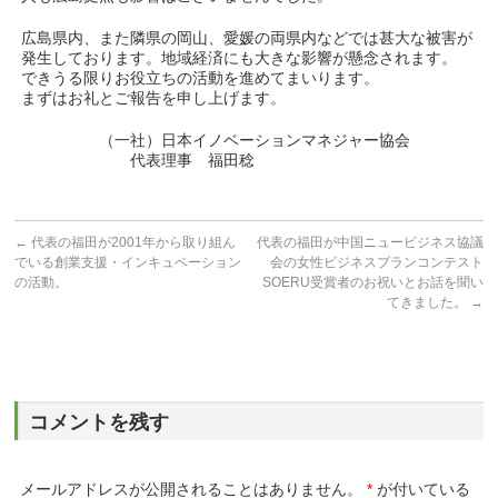
広島県内、また隣県の岡山、愛媛の両県内などでは甚大な被害が
発生しております。地域経済にも大きな影響が懸念されます。
できうる限りお役立ちの活動を進めてまいります。
まずはお礼とご報告を申し上げます。
（一社）日本イノベーションマネジャー協会
代表理事 福田稔
←
代表の福田が2001年から取り組ん
代表の福田が中国ニュービジネス協議
でいる創業支援・インキュベーション
会の女性ビジネスプランコンテスト
の活動。
SOERU受賞者のお祝いとお話を聞い
てきました。
→
コメントを残す
メールアドレスが公開されることはありません。
*
が付いている