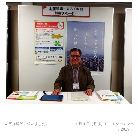
←
五洋建設に伺いました。
１１月４日（月祝）Ｕ・Ｉターンフェ
ア2019
→