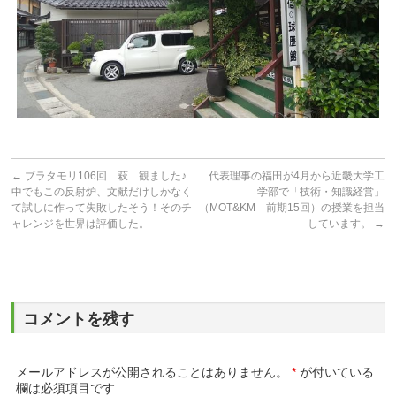
←
ブラタモリ106回 萩 観ました♪
代表理事の福田が4月から近畿大学工
中でもこの反射炉、文献だけしかなく
学部で「技術・知識経営」
て試しに作って失敗したそう！そのチ
（MOT&KM 前期15回）の授業を担当
ャレンジを世界は評価した。
しています。
→
コメントを残す
メールアドレスが公開されることはありません。
*
が付いている
欄は必須項目です