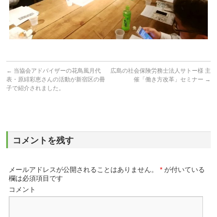
←
当協会アドバイザーの花鳥風月代
広島の社会保険労務士法人サトー様 主
表・原緋彩恵さんの活動が新宿区の冊
催「働き方改革」セミナー
→
子で紹介されました。
コメントを残す
メールアドレスが公開されることはありません。
*
が付いている
欄は必須項目です
コメント