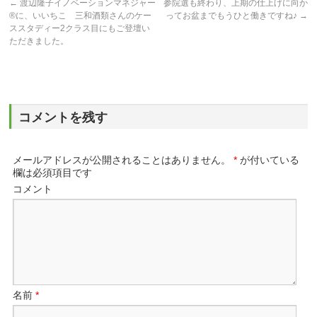
←
渡辺隆子イノベーションマネジャー
参院選も終わり、上期の仕上げに向か
®に、いいちこ 三和酒類さんのケー
ってお盆までもうひと働きですね♪
→
ススタディー2クラス目にもご登壇い
ただきました。
コメントを残す
メールアドレスが公開されることはありません。
*
が付いている
欄は必須項目です
コメント
名前
*