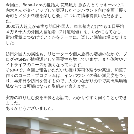
今回は、Baba-Loreの世話人 花鳥風月 原さんとミッキーハウス
内木さんがタイアップして実現したインバウンド向け企画「握り
寿司とメジナ料理を楽しむ会」について情報提供いただきまし
た。
3000万人超えが確実な訪日外国人、東京都内だけでも１日平均
４万６千人の外国人宿泊者（2月速報値）を、いかにもてなし、
街の元気につなげていくかをテーマに、楽しい議論の場になりま
した。
訪日外国人の属性も、リピーターや個人旅行の増加のなかで、ブ
ログやSNSが情報源として重要性を増しています。また体験やナ
イトライフのニーズが強くなっています。
その中で、今回ご報告いただいた握り寿司体験やお茶道、和菓子
作りのコース・プログラムは、インバウンドの高い満足度をつく
り、再来日や訪日を促すもので、人のつながりの中で高田馬場地
域ならでは可能になった取組みと言えます。
実際の取り組む姿を画像とお話で、わかりやすく伺うことができ
ました。
ありがとうございました。