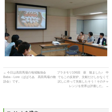
←
今日は高田馬場の地域勉強会
ブラタモリ106回 萩 観ました♪ 中
Baba－Lore（ばばろあ 髙田馬場の物
でもこの反射炉、文献だけしかなくて
語会）です。
試しに作って失敗したそう！そのチャ
レンジを世界は評価した。
→