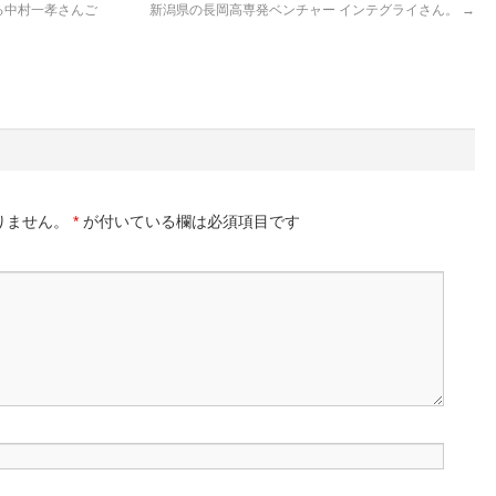
る中村一孝さんご
新潟県の長岡高専発ベンチャー インテグライさん。
→
。
りません。
*
が付いている欄は必須項目です