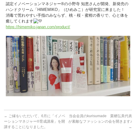
認定イノベーションマネジャー®の小野寺 知恵さんが開発、新発売の
ハンドクリーム「HIMEMIKO」（ひめみこ）が研究室に来ました！
消毒で荒れやすい手指のみならず、桃・桜・蜜柑の香りで、心と体を
癒してくれます
https://himemiko-japan.com/product/
←
ご縁をいただいて、6月に「イノベ
当会会員のkurisumade 栗栖弘美代表
ーションマネジャー®育成講座」を開
が素敵なファッションの会を開きます♪
講することになりました。
→