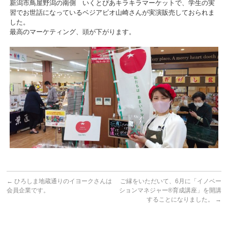
新潟市鳥屋野潟の南側 いくとぴあキラキラマーケットで、学生の実
習でお世話になっているベジアビオ山崎さんが実演販売しておられま
した。
最高のマーケティング、頭が下がります。
←
ひろしま地蔵通りのイヨークさんは
ご縁をいただいて、6月に「イノベー
会員企業です。
ションマネジャー®育成講座」を開講
することになりました。
→