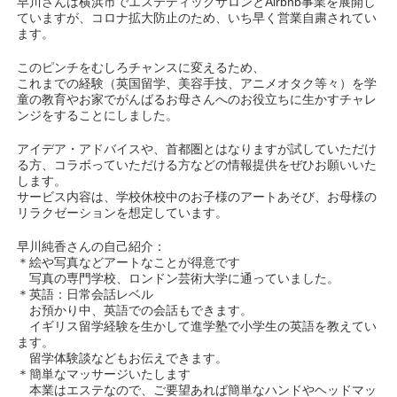
早川さんは横浜市でエステティックサロンとAirbnb事業を展開し
ていますが、コロナ拡大防止のため、いち早く営業自粛されてい
ます。
このピンチをむしろチャンスに変えるため、
これまでの経験（英国留学、美容手技、アニメオタク等々）を学
童の教育やお家でがんばるお母さんへのお役立ちに生かすチャレ
ンジをすることにしました。
アイデア・アドバイスや、首都圏とはなりますが試していただけ
る方、コラボっていただける方などの情報提供をぜひお願いいた
します。
サービス内容は、学校休校中のお子様のアートあそび、お母様の
リラクゼーションを想定しています。
早川純香さんの自己紹介：
＊絵や写真などアートなことが得意です
写真の専門学校、ロンドン芸術大学に通っていました。
＊英語：日常会話レベル
お預かり中、英語での会話もできます。
イギリス留学経験を生かして進学塾で小学生の英語を教えてい
ます。
留学体験談などもお伝えできます。
＊簡単なマッサージいたします
本業はエステなので、ご要望あれば簡単なハンドやヘッドマッ