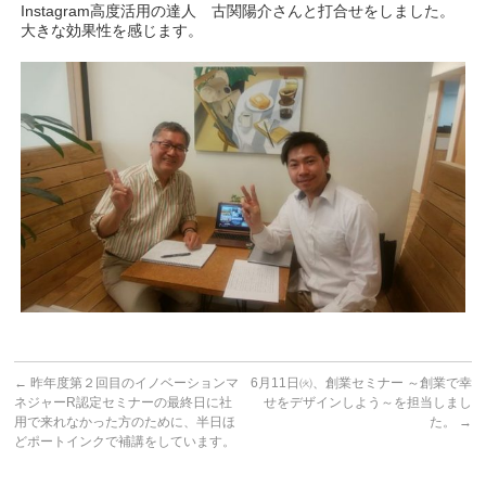
Instagram高度活用の達人 古関陽介さんと打合せをしました。
大きな効果性を感じます。
←
昨年度第２回目のイノベーションマ
6月11日㈫、創業セミナー ～創業で幸
ネジャーR認定セミナーの最終日に社
せをデザインしよう～を担当しまし
用で来れなかった方のために、半日ほ
た。
→
どポートインクで補講をしています。