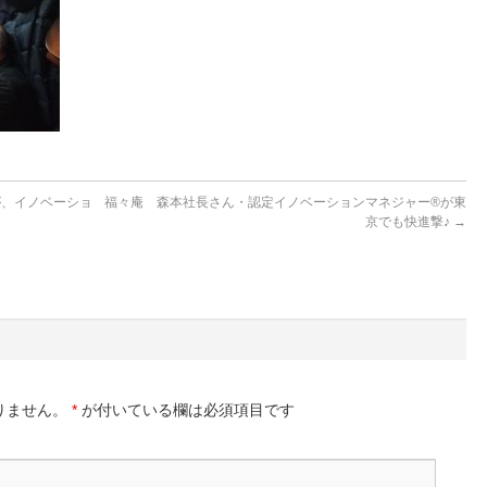
が、イノベーショ
福々庵 森本社長さん・認定イノベーションマネジャー®が東
京でも快進撃♪
→
りません。
*
が付いている欄は必須項目です