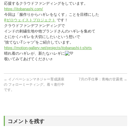
応援するクラウドファンディングをしています。
https://itobanashi.com/
今回は「服作りからハギレをなくす」ことを目標にした
#ゼロウェイストプロジェクト
です！
クラウドファンデファンディングで
インドの刺繍生地や他ブランドさんのハギレを集めて
とにかくハギレを大切にしたいという想いで
“捨てないTシャツ”をご紹介しています。
https://motion-gallery.net/projects/itobanashi-t-shirts
晴れ着のハギレが、新たなハレギに
覗いてみてあげてください♬
←
イノベーションマネジャー育成講座
7月の手仕事：青梅の甘露煮
→
の フォローミーティング。着々進行中
です。
コメントを残す