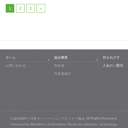
1
2
3
»
ホーム
協会概要
何をめざす
お問い合わせ
所在地
入会のご案内
代表者紹介
Copyright ©
日本イノベーションマネジャー協会
All Rights Reserved.
Powered by
WordPress
&
BizVektor Theme
by Vektor,Inc. technology.