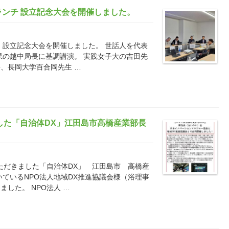
ランチ 設立記念大会を開催しました。
チ 設立記念大会を開催しました。 世話人を代表
県の越中局長に基調講演。 実践女子大の吉田先
、長岡大学百合岡先生 …
した「自治体DX」江田島市高橋産業部長
いただきました「自治体DX」 江田島市 高橋産
いているNPO法人地域DX推進協議会様（浴理事
した。 NPO法人 …