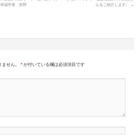
の幸福学者 前野
んをご紹介します。
→
。
りません。
*
が付いている欄は必須項目です