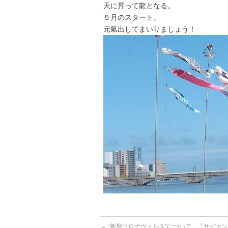
天に昇って龍となる。
５月のスタート。
元氣出してまいりましょう！
←
“新型コロナウィルス”について、『サピエ